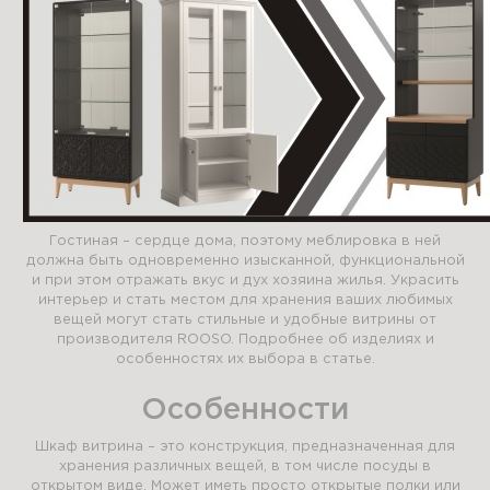
Гостиная – сердце дома, поэтому меблировка в ней
должна быть одновременно изысканной, функциональной
и при этом отражать вкус и дух хозяина жилья. Украсить
интерьер и стать местом для хранения ваших любимых
вещей могут стать стильные и удобные витрины от
производителя ROOSO. Подробнее об изделиях и
особенностях их выбора в статье.
Особенности
Шкаф витрина – это конструкция, предназначенная для
хранения различных вещей, в том числе посуды в
открытом виде. Может иметь просто открытые полки или