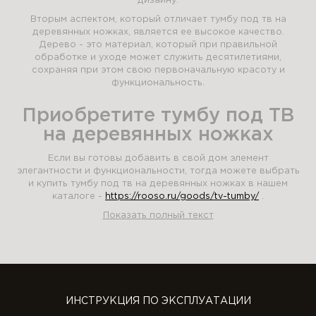
дизайну.
Вторым аспектом, который отличает тумбу под тв на
деревянных ножках, является ее высокое качество.
Дерево - это материал, который при правильной
обработке и уходе может служить десятилетиями,
сохраняя при этом свою первоначальную красоту и
функциональность.
Приобретите тумбу под ТВ
на деревянных ножках
Если вы готовы добавить в свой дом элемент
элегантности и функциональности, тогда можете выбрать
и купить тумбу под тв на деревянных ножках в нашем
каталоге -
https://rooso.ru/goods/tv-tumby/
.
Показать полный текст
ИНСТРУКЦИЯ ПО ЭКСПЛУАТАЦИИ