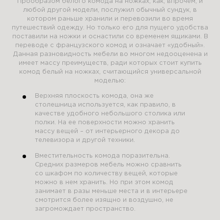
Прообразом белого комода на ножках, как, впрочем, и
любой другой модели, послужил обычный сундук, в
котором раньше хранили и перевозили во время
путешествий одежду. Но только его для пущего удобства
поставили на ножки и оснастили со временем ящиками. В
переводе с французского комод и означает «удобный».
Данная разновидность мебели во многом недооценена и
имеет массу преимуществ, ради которых стоит купить
комод белый на ножках, считающийся универсальной
моделью:
Верхняя плоскость комода, она же
столешница используется, как правило, в
качестве удобного небольшого столика или
полки. На ее поверхности можно хранить
массу вещей – от интерьерного декора до
телевизора и другой техники.
Вместительность комода поразительна.
Средних размеров мебель можно сравнить
со шкафом по количеству вещей, которые
можно в нем хранить. Но при этом комод
занимает в разы меньше места и в интерьере
смотрится более изящно и воздушно, не
загромождает пространство.