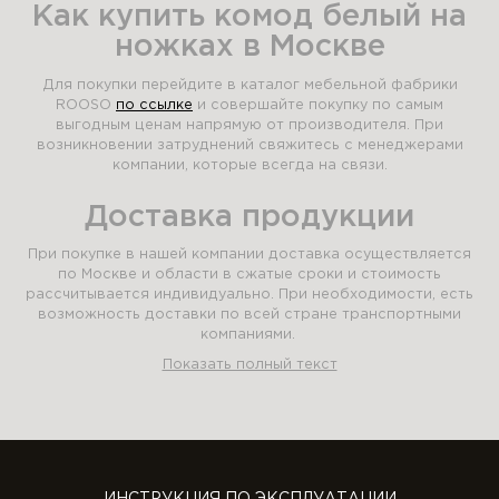
Как купить комод белый на
ножках в Москве
Для покупки перейдите в каталог мебельной фабрики
ROOSO
по ссылке
и совершайте покупку по самым
выгодным ценам напрямую от производителя. При
возникновении затруднений свяжитесь с менеджерами
компании, которые всегда на связи.
Доставка продукции
При покупке в нашей компании доставка осуществляется
по Москве и области в сжатые сроки и стоимость
рассчитывается индивидуально. При необходимости, есть
возможность доставки по всей стране транспортными
компаниями.
Показать полный текст