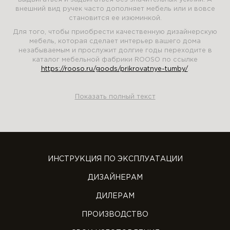
внешний вид ручек часто дополняет мебель или и вовсе
становится ее изюминкой.
Для того, чтобы приобрести качественную дизайнерскую
мебель, которая сделает интерьер вашего дома
незабываемым и прослужит долгие годы переходите в
каталог мебельной фабрики ROOSO по ссылке
https://rooso.ru/goods/prikrovatnye-tumby/
.
Показать полный текст
ИНСТРУКЦИЯ ПО ЭКСПЛУАТАЦИИ
ДИЗАЙНЕРАМ
ДИЛЕРАМ
ПРОИЗВОДСТВО