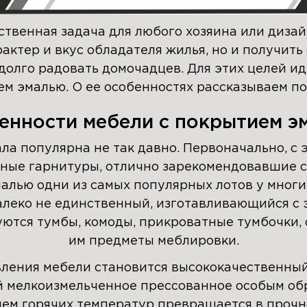
твенная задача для любого хозяина или диза
рактер и вкус обладателя жилья, но и получит
долго радовать домочадцев. Для этих целей и
м эмалью. О ее особенностях рассказываем п
енности мебели с покрытием э
ала популярна не так давно. Первоначально, с
ные гарнитуры, отлично зарекомендовавшие с
малью одни из самых популярных лотов у многи
алеко не единственный, изготавливающийся с 
ются тумбы, комоды, прикроватные тумбочки,
им предметы меблировки.
вления мебели становится высококачественный
 мелкоизмельченное прессованное особым обр
ием горячих температур превращается в прочн