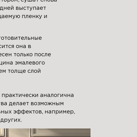
едней выступает
цаемую пленку и
готовительные
ится она в
сен только после
щина эмалевого
чем толще слой
м практически аналогична
ства делает возможным
ьных эффектов, например,
других.