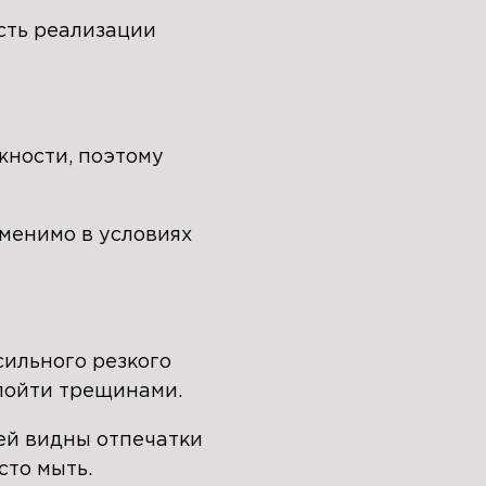
сть реализации
ности, поэтому
менимо в условиях
сильного резкого
пойти трещинами.
ней видны отпечатки
сто мыть.