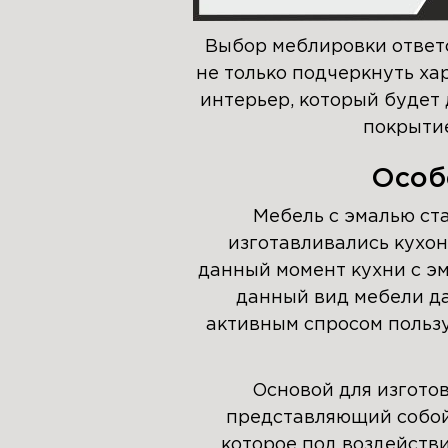
Выбор меблировки ответс
не только подчеркнуть ха
интерьер, который будет 
покрытие
Особ
Мебель с эмалью ст
изготавливались кухон
данный момент кухни с э
данный вид мебели д
активным спросом пользу
Основой для изгото
представляющий собой
которое под воздейств