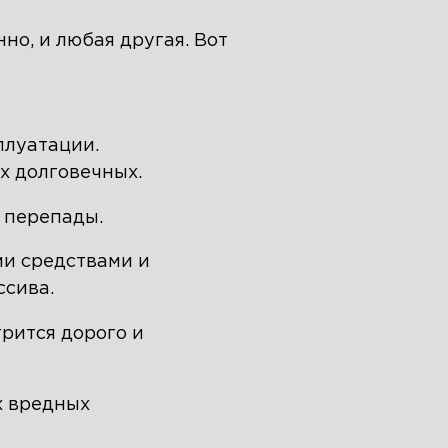
но, и любая другая. Вот
плуатации.
х долговечных.
 перепады.
ми средствами и
ссива.
рится дорого и
х вредных