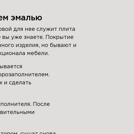
ем эмалью
овой для нее служит плита
Ф вы уже знаете. Покрытие
нного изделия, но бывают и
нкционала мебели.
тывается
орозаполнителем.
х и сделать
полнителя. После
овительными
тором, сушат снова