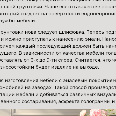
 слой грунтовки. Чаще всего в качестве посл
 который создает на поверхности водонепрони
службы мебели.
грунтовки нова следует шлифовка. Теперь под
и можно приступать к нанесению эмали. Нанос
 причем каждый последующий должен быть нане
ущего. В зависимости от качества мебели тол
тавлять от 3-х до 9-ти слоев. Считается, что 
износостойким будет изделие на выходе.
ия изготовления мебели с эмалевым покрытие
омобилей на заводах. Такой способ производ
тации мебели и добиваться различных визуал
твенного состаривания, эффекта голограммы и 