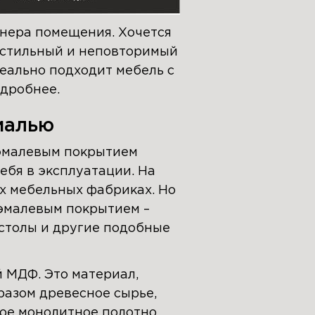
йнера помещения. Хочется
ь стильный и неповторимый
деально подходит мебель с
одробнее.
малью
 эмалевым покрытием
ебя в эксплуатации. На
х мебельных фабриках. Но
эмалевым покрытием –
 столы и другие подобные
 МДФ. Это материал,
азом древесное сырье,
ое монолитное полотно.