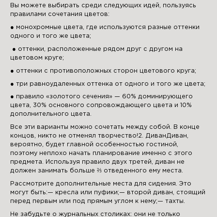
Вы можете выбирать среди следующих идей, пользуясь
правилами сочетания цветов:
● монохромные цвета, где используются разные оттенки
одного и того же цвета;
● оттенки, расположенные рядом друг с другом на
цветовом круге;
● оттенки с противоположных сторон цветового круга;
● три равноудаленных оттенка от одного и того же цвета;
● правило «золотого сечения» — 60% доминирующего
цвета, 30% основного сопровождающего цвета и 10%
дополнительного цвета.
Все эти варианты можно сочетать между собой. В конце
концов, никто не отменял творчество!2. ДиванДиван,
вероятно, будет главной особенностью гостиной,
поэтому неплохо начать планирование именно с этого
предмета. Используя правило двух третей, диван не
должен занимать больше ⅔ отведенного ему места.
Рассмотрите дополнительные места для сидения. Это
могут быть:— кресла или пуфики;— второй диван, стоящий
перед первым или под прямым углом к нему;— тахты.
Не забудьте о журнальных столиках: они не только