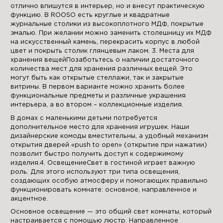
отлично впишутся в интерьер, но и внесут практическую
функцию. В ROOSO есть круглые и квадратные
журнальные столики из высокоплотного МДФ, покрытые
эмалью. При желании можно заменить столешницу их МДФ
на искусственный камень, перекрасить корпус в любой
цвет и покрыть столик глянцевым лаком. 3. Места для
хранения вещейПозаботьтесь о наличии достаточного
количества мест для хранения различных вещей. Это
могут быть как открытые стеллажи, так и закрытые
витрины. В первом варианте можно хранить более
функциональные предметы и различные украшения
интерьера, а во втором – коллекционные изделия.
В домах с маленькими детьми потребуется
дополнительное место для хранения игрушек. Наши
дизайнерские комоды вместительны, а удобный механизм
открытия дверей «push to open» (открытие при нажатии)
позволит быстро получить доступ к содержимому
изделия.4. ОсвещениеСвет в гостиной играет важную
роль. Для этого используют три типа освещения,
создающих особую атмосферу и помогающих правильно
функционировать комнате: основное, направленное и
акцентное.
Основное освещение — это общий свет комнаты, который
настраивается с помощью люстр. Направленное