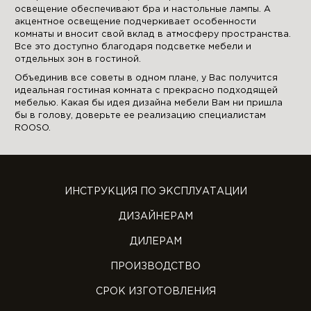
освещение обеспечивают бра и настольные лампы. А
акцентное освещение подчеркивает особенности
комнаты и вносит свой вклад в атмосферу пространства.
Все это доступно благодаря подсветке мебели и
отдельных зон в гостиной.
Объединив все советы в одном плане, у Вас получится
идеальная гостиная комната с прекрасно подходящей
мебелью. Какая бы идея дизайна мебели Вам ни пришла
бы в голову, доверьте ее реализацию специалистам
ROOSO.
ИНСТРУКЦИЯ ПО ЭКСПЛУАТАЦИИ
ДИЗАЙНЕРАМ
ДИЛЕРАМ
ПРОИЗВОДСТВО
СРОК ИЗГОТОВЛЕНИЯ